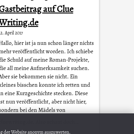
Gastbeitrag auf Clue
Writing.de
12. April 2017
Hallo, hier ist ja nun schon länger nichts
mehr veröffentlicht worden. Ich schiebe
die Schuld auf meine Roman-Projekte,
die all meine Aufmerksamkeit suchen.
Aber sie bekommen sie nicht. Ein
kleines bisschen konnte ich retten und
in eine Kurzgeschichte stecken. Diese
ist nun veröffentlicht, aber nicht hier,
sondern bei den Mädels von
A
cluewriting.de. Also schaut doch…
ung der Website anonym auszuwerten.