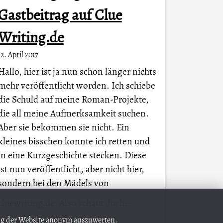
Gastbeitrag auf Clue
Writing.de
12. April 2017
Hallo, hier ist ja nun schon länger nichts
mehr veröffentlicht worden. Ich schiebe
die Schuld auf meine Roman-Projekte,
die all meine Aufmerksamkeit suchen.
Aber sie bekommen sie nicht. Ein
kleines bisschen konnte ich retten und
in eine Kurzgeschichte stecken. Diese
ist nun veröffentlicht, aber nicht hier,
sondern bei den Mädels von
A
cluewriting.de. Also schaut doch…
ung der Website anonym auszuwerten.